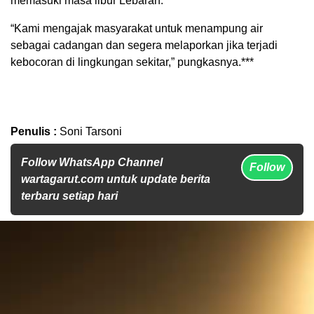
memasuki masa libur Lebaran.
“Kami mengajak masyarakat untuk menampung air
sebagai cadangan dan segera melaporkan jika terjadi
kebocoran di lingkungan sekitar,” pungkasnya.***
Penulis :
Soni Tarsoni
Follow WhatsApp Channel
Follow
wartagarut.com untuk update berita
terbaru setiap hari
Pemutar
Video