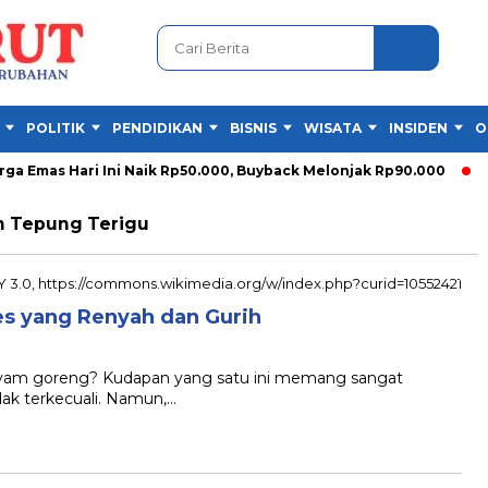
POLITIK
PENDIDIKAN
BISNIS
WISATA
INSIDEN
O
 Emas Hari Ini Naik Rp50.000, Buyback Melonjak Rp90.000
Pe
 Tepung Terigu
s yang Renyah dan Gurih
B
ayam goreng? Kudapan yang satu ini memang sangat
idak terkecuali. Namun,…