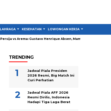
LAHRAGA
KESEHATAN
LOWONGAN KERJA
TIPS DAN TRIK
rsija vs Arema: Gustavo Henrique Absen, Mampukah Singo Edan B
TRENDING
Jadwal Piala Presiden
2026 Resmi, Big Match Ini
Curi Perhatian
Jadwal Piala AFF 2026
Resmi Dirilis, Indonesia
Hadapi Tiga Laga Berat