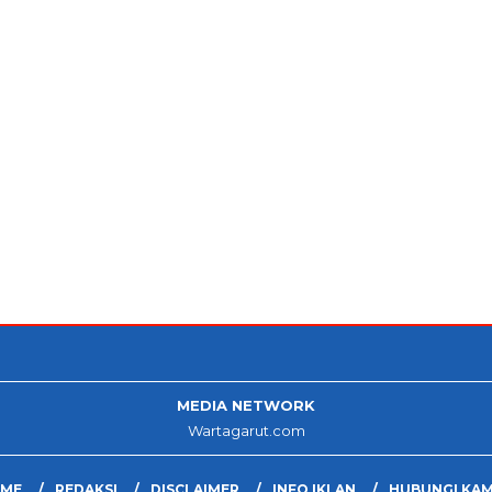
MEDIA NETWORK
Wartagarut.com
ME
REDAKSI
DISCLAIMER
INFO IKLAN
HUBUNGI KAM