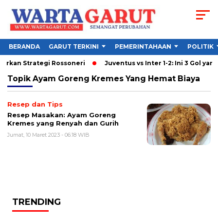
BERANDA
GARUT TERKINI
PEMERINTAHAAN
POLITIK
curkan Strategi Rossoneri
Juventus vs Inter 1-2: Ini 3 Gol yang 
Topik
Ayam Goreng Kremes Yang Hemat Biaya
Resep dan Tips
Resep Masakan: Ayam Goreng
Kremes yang Renyah dan Gurih
Jumat, 10 Maret 2023 - 06:18 WIB
TRENDING