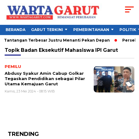
BERANDA
GARUT TERKINI
PEMERINTAHAAN
POLITIK
6, Tantangan Terbesar Justru Menanti Pekan Depan
Persebaya
Topik
Badan Eksekutif Mahasiswa IPI Garut
PEMILU
Abdusy Syakur Amin Cabup Golkar
Tegaskan Pendidikan sebagai Pilar
Utama Kemajuan Garut
Kamis, 23 Mei 2024 - 08:15 WIB
TRENDING