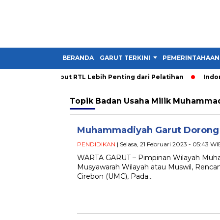
BERANDA
GARUT TERKINI
PEMERINTAHAAN
 PDM Garut Sebut RTL Lebih Penting dari Pelatihan
Indones
Topik
Badan Usaha Milik Muhammad
Muhammadiyah Garut Dorong P
PENDIDIKAN
| Selasa, 21 Februari 2023 - 05:43 WI
WARTA GARUT – Pimpinan Wilayah Muha
Musyawarah Wilayah atau Muswil, Rencan
Cirebon (UMC), Pada…