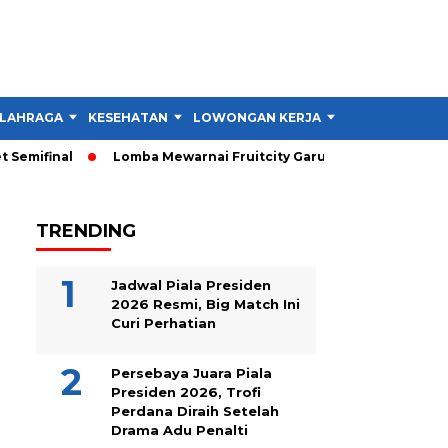
LAHRAGA
KESEHATAN
LOWONGAN KERJA
TIPS DAN TRIK
emifinal
Lomba Mewarnai Fruitcity Garut Dibuka, Anak Dapat 
TRENDING
Jadwal Piala Presiden
2026 Resmi, Big Match Ini
Curi Perhatian
Persebaya Juara Piala
Presiden 2026, Trofi
Perdana Diraih Setelah
Drama Adu Penalti