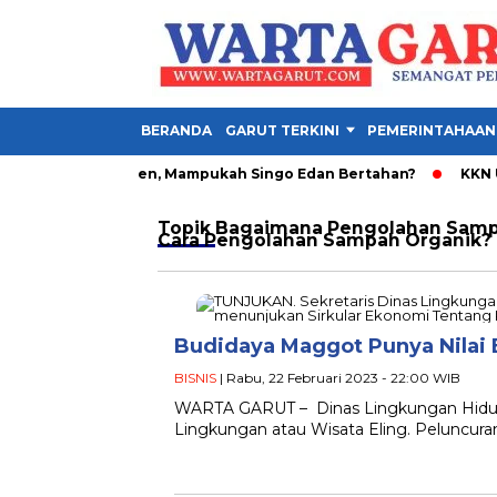
BERANDA
GARUT TERKINI
PEMERINTAHAAN
vo Henrique Absen, Mampukah Singo Edan Bertahan?
KKN UNI
Topik
Bagaimana Pengolahan Sampa
Cara Pengolahan Sampah Organik?
Budidaya Maggot Punya Nilai
BISNIS
| Rabu, 22 Februari 2023 - 22:00 WIB
WARTA GARUT – Dinas Lingkungan Hidup
Lingkungan atau Wisata Eling. Peluncura