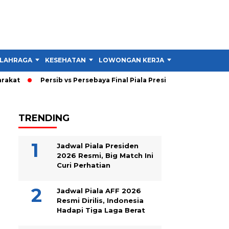
LAHRAGA
KESEHATAN
LOWONGAN KERJA
TIPS DAN TRIK
kat
Persib vs Persebaya Final Piala Presiden 2026: Persib Un
TRENDING
Jadwal Piala Presiden
2026 Resmi, Big Match Ini
Curi Perhatian
Jadwal Piala AFF 2026
Resmi Dirilis, Indonesia
Hadapi Tiga Laga Berat