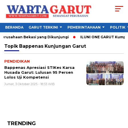
BERANDA
GARUT TERKINI
PEMERINTAHAAN
POLITIK
Perusahaan Bekasi yang Dikunjungi
ILUNI ONE GARUT Kumpulka
Topik
Bappenas Kunjungan Garut
PENDIDIKAN
Bappenas Apresiasi STIKes Karsa
Husada Garut: Lulusan 95 Persen
Lolos Uji Kompetensi
Jumat, 3 Oktober 2025 - 18:33 WIB
TRENDING