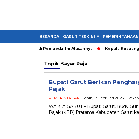
BERANDA
GARUT TERKINI
PEMERINTAHAAN
r IMM Harus Jadi Pembeda, Ini Alasannya
Kepala Kesbangpol 
Topik
Bayar Paja
Bupati Garut Berikan Pengha
Pajak
PEMERINTAHAN
| Senin, 13 Februari 2023 - 12:58
WARTA GARUT – Bupati Garut, Rudy Gun
Pajak (KPP) Pratama Kabupaten Garut ke