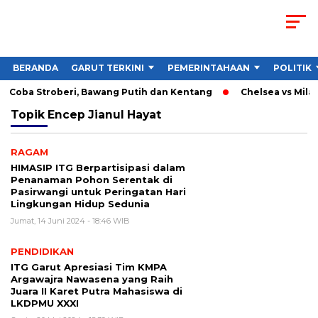
BERANDA
GARUT TERKINI
PEMERINTAHAAN
POLITIK
 Coba Stroberi, Bawang Putih dan Kentang
Chelsea vs Milan 
Topik
Encep Jianul Hayat
RAGAM
HIMASIP ITG Berpartisipasi dalam
Penanaman Pohon Serentak di
Pasirwangi untuk Peringatan Hari
Lingkungan Hidup Sedunia
Jumat, 14 Juni 2024 - 18:46 WIB
PENDIDIKAN
ITG Garut Apresiasi Tim KMPA
Argawajra Nawasena yang Raih
Juara II Karet Putra Mahasiswa di
LKDPMU XXXI