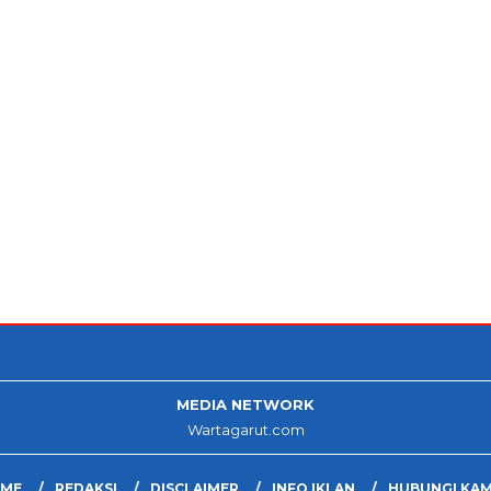
MEDIA NETWORK
Wartagarut.com
ME
REDAKSI
DISCLAIMER
INFO IKLAN
HUBUNGI KAM