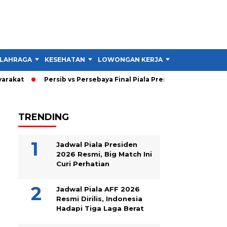
LAHRAGA
KESEHATAN
LOWONGAN KERJA
TIPS DAN TRIK
akat
Persib vs Persebaya Final Piala Presiden 2026: Persib U
TRENDING
Jadwal Piala Presiden
2026 Resmi, Big Match Ini
Curi Perhatian
Jadwal Piala AFF 2026
Resmi Dirilis, Indonesia
Hadapi Tiga Laga Berat