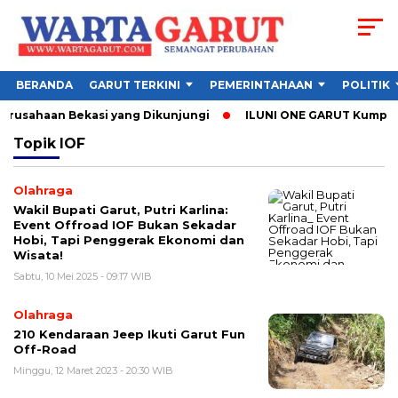
BERANDA
GARUT TERKINI
PEMERINTAHAAN
POLITIK
erusahaan Bekasi yang Dikunjungi
ILUNI ONE GARUT Kumpulkan
Topik
IOF
Olahraga
Wakil Bupati Garut, Putri Karlina:
Event Offroad IOF Bukan Sekadar
Hobi, Tapi Penggerak Ekonomi dan
Wisata!
Sabtu, 10 Mei 2025 - 09:17 WIB
Olahraga
210 Kendaraan Jeep Ikuti Garut Fun
Off-Road
Minggu, 12 Maret 2023 - 20:30 WIB