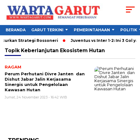
BERANDA
GARUT TERKINI
PEMERINTAHAAN
POLITIK
ancurkan Strategi Rossoneri
Juventus vs Inter 1-2: Ini 3 Gol ya
Topik
Keberlanjutan Ekosistem Hutan
RAGAM
Perum Perhutani Divre Janten dan
Dishut Jabar Jalin Kerjasama
Sinergis untuk Pengelolaan
Kawasan Hutan
Jumat, 24 November 2023 - 16:42 WIB