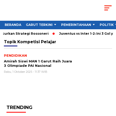
BERANDA
GARUT TERKINI
PEMERINTAHAAN
POLITIK
ancurkan Strategi Rossoneri
Juventus vs Inter 1-2: Ini 3 Gol ya
Topik
Kompetisi Pelajar
PENDIDIKAN
Amirah Siswi MAN 1 Garut Raih Juara
3 Olimpiade PAI Nasional
Rabu, 1 Oktober 2025 - 11:37 WIB
TRENDING