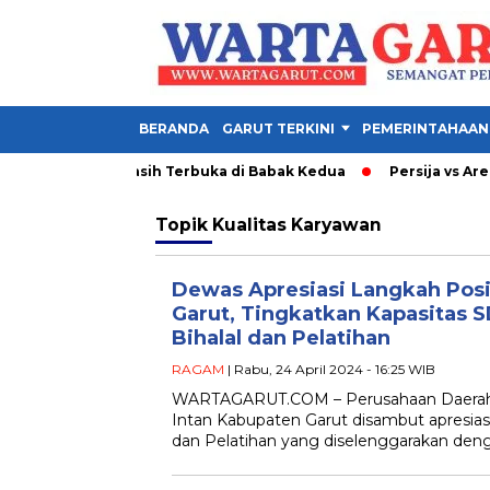
BERANDA
GARUT TERKINI
PEMERINTAHAAN
 Ini 1-1, Final Masih Terbuka di Babak Kedua
Persija vs Arema
Topik
Kualitas Karyawan
Dewas Apresiasi Langkah Posi
Garut, Tingkatkan Kapasitas 
Bihalal dan Pelatihan
RAGAM
| Rabu, 24 April 2024 - 16:25 WIB
WARTAGARUT.COM – Perusahaan Daerah 
Intan Kabupaten Garut disambut apresiasi 
dan Pelatihan yang diselenggarakan d