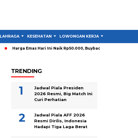
LAHRAGA
KESEHATAN
LOWONGAN KERJA
TIPS DAN TRIK
Harga Emas Hari Ini Naik Rp50.000, Buyback Melonjak Rp90.000
TRENDING
Jadwal Piala Presiden
2026 Resmi, Big Match Ini
Curi Perhatian
Jadwal Piala AFF 2026
Resmi Dirilis, Indonesia
Hadapi Tiga Laga Berat