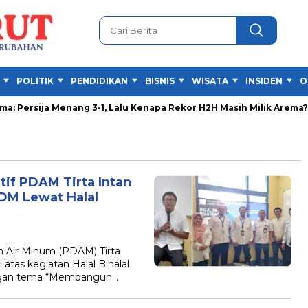
POLITIK
PENDIDIKAN
BISNIS
WISATA
INSIDEN
O
: Persija Menang 3-1, Lalu Kenapa Rekor H2H Masih Milik Arema?
tif PDAM Tirta Intan
SDM Lewat Halal
Air Minum (PDAM) Tirta
atas kegiatan Halal Bihalal
engan tema “Membangun…