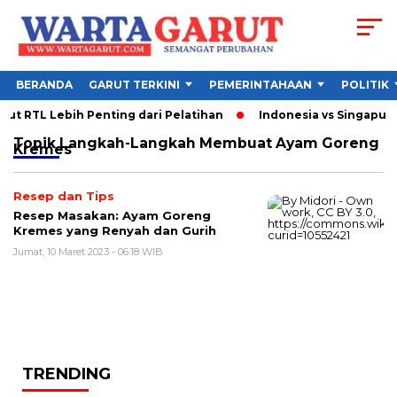
BERANDA
GARUT TERKINI
PEMERINTAHAAN
POLITIK
t RTL Lebih Penting dari Pelatihan
Indonesia vs Singapura 
Topik
Langkah-Langkah Membuat Ayam Goreng
Kremes
Resep dan Tips
Resep Masakan: Ayam Goreng
Kremes yang Renyah dan Gurih
Jumat, 10 Maret 2023 - 06:18 WIB
TRENDING