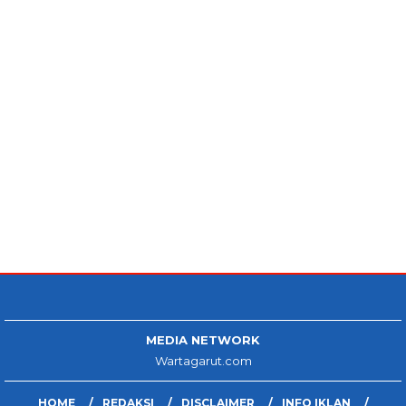
MEDIA NETWORK
Wartagarut.com
HOME
REDAKSI
DISCLAIMER
INFO IKLAN