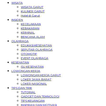
WISATA
WISATA GARUT
KULINER GARUT
Hotel di Garut
INSIDEN
KECELAKAAN
KEBAKARAN
KRIMINAL
BENCANA ALAM
OLAHRAGA
EDUKASI KESEHATAN
SEPUTAR OLAHRAGA
OTOMOTIF
EVENT OLAHRAGA
KESEHATAN
ISU KESEHATAN
LOWONGAN KERJA
LOWONGAN KERJA GARUT
LOKER JAWA BARAT
LOKER NASIONAL
TIPS DAN TRIK
TUTORIAL
GADGET DAN TEKNOLOGI
TIPS KEUANGAN
INSPIRASI DAN MOTIVASI