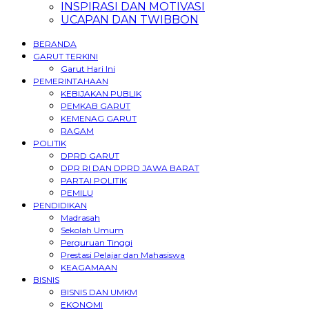
INSPIRASI DAN MOTIVASI
UCAPAN DAN TWIBBON
BERANDA
GARUT TERKINI
Garut Hari Ini
PEMERINTAHAAN
KEBIJAKAN PUBLIK
PEMKAB GARUT
KEMENAG GARUT
RAGAM
POLITIK
DPRD GARUT
DPR RI DAN DPRD JAWA BARAT
PARTAI POLITIK
PEMILU
PENDIDIKAN
Madrasah
Sekolah Umum
Perguruan Tinggi
Prestasi Pelajar dan Mahasiswa
KEAGAMAAN
BISNIS
BISNIS DAN UMKM
EKONOMI