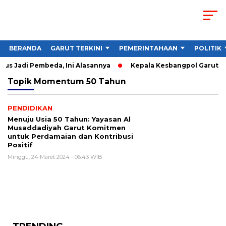
BERANDA
GARUT TERKINI
PEMERINTAHAAN
POLITIK
us Jadi Pembeda, Ini Alasannya
Kepala Kesbangpol Garut Sor
Topik
Momentum 50 Tahun
PENDIDIKAN
Menuju Usia 50 Tahun: Yayasan Al
Musaddadiyah Garut Komitmen
untuk Perdamaian dan Kontribusi
Positif
Minggu, 24 Maret 2024 - 06:43 WIB