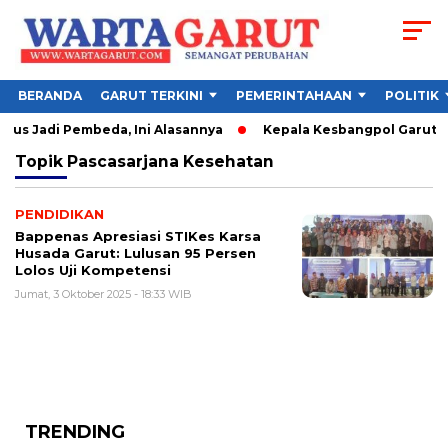
BERANDA
GARUT TERKINI
PEMERINTAHAAN
POLITIK
us Jadi Pembeda, Ini Alasannya
Kepala Kesbangpol Garut Sor
Topik
Pascasarjana Kesehatan
PENDIDIKAN
Bappenas Apresiasi STIKes Karsa
Husada Garut: Lulusan 95 Persen
Lolos Uji Kompetensi
Jumat, 3 Oktober 2025 - 18:33 WIB
TRENDING