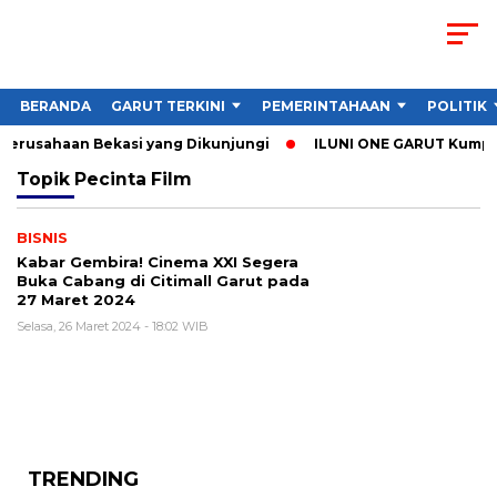
BERANDA
GARUT TERKINI
PEMERINTAHAAN
POLITIK
 Perusahaan Bekasi yang Dikunjungi
ILUNI ONE GARUT Kumpulk
Topik
Pecinta Film
BISNIS
Kabar Gembira! Cinema XXI Segera
Buka Cabang di Citimall Garut pada
27 Maret 2024
Selasa, 26 Maret 2024 - 18:02 WIB
TRENDING