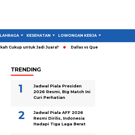
LAHRAGA
KESEHATAN
LOWONGAN KERJA
TIPS DAN TRIK
h Cukup untuk Jadi Juara?
Dallas vs Querétaro: Gol Santiago
TRENDING
Jadwal Piala Presiden
2026 Resmi, Big Match Ini
Curi Perhatian
Jadwal Piala AFF 2026
Resmi Dirilis, Indonesia
Hadapi Tiga Laga Berat