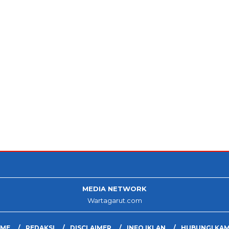
MEDIA NETWORK
Wartagarut.com
ME
REDAKSI
DISCLAIMER
INFO IKLAN
HUBUNGI KAM