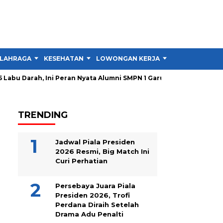
LAHRAGA
KESEHATAN
LOWONGAN KERJA
TIPS DAN TRIK
Labu Darah, Ini Peran Nyata Alumni SMPN 1 Garut
Pendirian 
TRENDING
Jadwal Piala Presiden
2026 Resmi, Big Match Ini
Curi Perhatian
Persebaya Juara Piala
Presiden 2026, Trofi
Perdana Diraih Setelah
Drama Adu Penalti