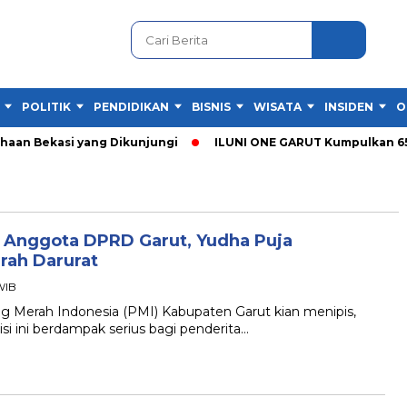
POLITIK
PENDIDIKAN
BISNIS
WISATA
INSIDEN
O
ahaan Bekasi yang Dikunjungi
ILUNI ONE GARUT Kumpulkan 65 
t, Anggota DPRD Garut, Yudha Puja
rah Darurat
 WIB
 Merah Indonesia (PMI) Kabupaten Garut kian menipis,
i ini berdampak serius bagi penderita…