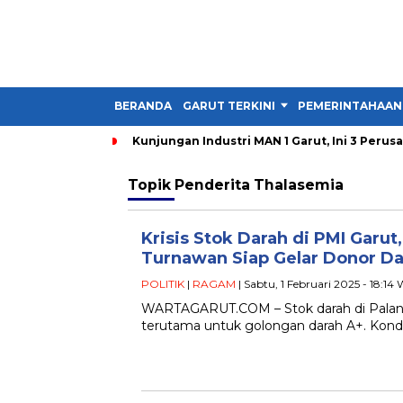
BERANDA
GARUT TERKINI
PEMERINTAHAAN
Kunjungan Industri MAN 1 Garut, Ini 3 Perus
Topik
Penderita Thalasemia
Krisis Stok Darah di PMI Garu
Turnawan Siap Gelar Donor Da
POLITIK
|
RAGAM
| Sabtu, 1 Februari 2025 - 18:14
WARTAGARUT.COM – Stok darah di Palang
terutama untuk golongan darah A+. Kondis