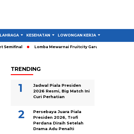
LAHRAGA
KESEHATAN
LOWONGAN KERJA
TIPS DAN TRIK
emifinal
Lomba Mewarnai Fruitcity Garut Dibuka, Anak Dapat 
TRENDING
Jadwal Piala Presiden
2026 Resmi, Big Match Ini
Curi Perhatian
Persebaya Juara Piala
Presiden 2026, Trofi
Perdana Diraih Setelah
Drama Adu Penalti