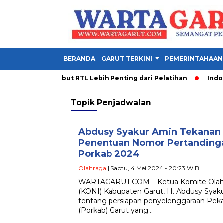
BERANDA
GARUT TERKINI
PEMERINTAHAAN
 PDM Garut Sebut RTL Lebih Penting dari Pelatihan
Indones
Topik
Penjadwalan
Abdusy Syakur Amin Tekanan
Penentuan Nomor Pertandinga
Porkab 2024
Olahraga
| Sabtu, 4 Mei 2024 - 20:23 WIB
WARTAGARUT.COM – Ketua Komite Olahra
(KONI) Kabupaten Garut, H. Abdusy Sya
tentang persiapan penyelenggaraan Pek
(Porkab) Garut yang…