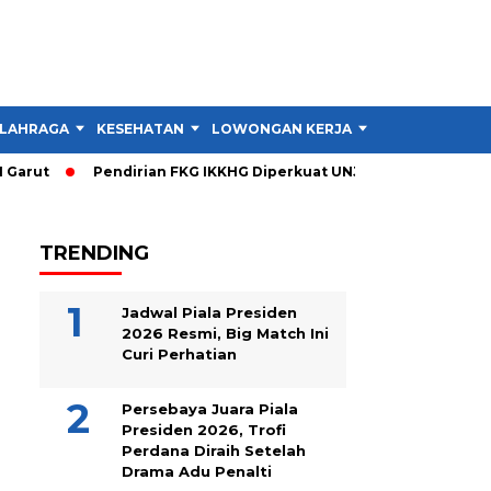
LAHRAGA
KESEHATAN
LOWONGAN KERJA
TIPS DAN TRIK
arut
Pendirian FKG IKKHG Diperkuat UNJANI, Ini Langkah Ber
TRENDING
Jadwal Piala Presiden
2026 Resmi, Big Match Ini
Curi Perhatian
Persebaya Juara Piala
Presiden 2026, Trofi
Perdana Diraih Setelah
Drama Adu Penalti