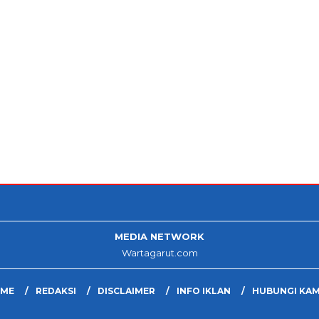
MEDIA NETWORK
Wartagarut.com
ME
REDAKSI
DISCLAIMER
INFO IKLAN
HUBUNGI KAM