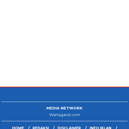
MEDIA NETWORK
Wartagarut.com
HOME
REDAKSI
DISCLAIMER
INFO IKLAN