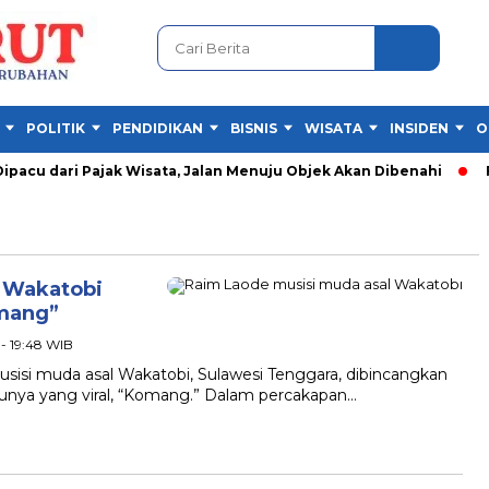
POLITIK
PENDIDIKAN
BISNIS
WISATA
INSIDEN
O
cu dari Pajak Wisata, Jalan Menuju Objek Akan Dibenahi
Fes
l Wakatobi
omang”
 - 19:48 WIB
si muda asal Wakatobi, Sulawesi Tenggara, dibincangkan
gunya yang viral, “Komang.” Dalam percakapan…