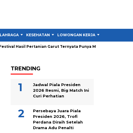
LAHRAGA
KESEHATAN
LOWONGAN KERJA
TIPS DAN TRIK
tival Hasil Pertanian Garut Ternyata Punya Misi Besar untuk Petan
TRENDING
Jadwal Piala Presiden
2026 Resmi, Big Match Ini
Curi Perhatian
Persebaya Juara Piala
Presiden 2026, Trofi
Perdana Diraih Setelah
Drama Adu Penalti