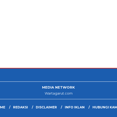
MEDIA NETWORK
Wartagarut.com
ME
REDAKSI
DISCLAIMER
INFO IKLAN
HUBUNGI KAM