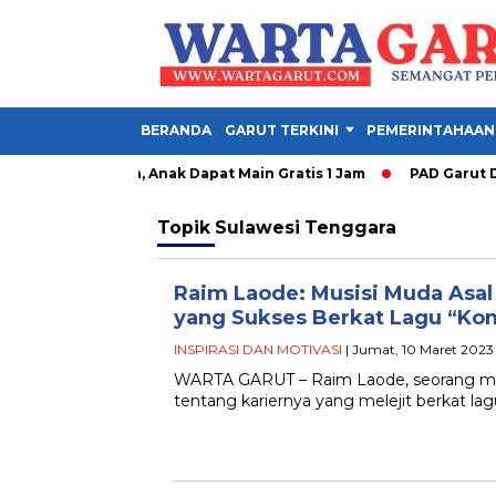
BERANDA
GARUT TERKINI
PEMERINTAHAAN
y Garut Dibuka, Anak Dapat Main Gratis 1 Jam
PAD Garut Dipa
Topik
Sulawesi Tenggara
Raim Laode: Musisi Muda Asa
yang Sukses Berkat Lagu “K
INSPIRASI DAN MOTIVASI
| Jumat, 10 Maret 2023
WARTA GARUT – Raim Laode, seorang musi
tentang kariernya yang melejit berkat la