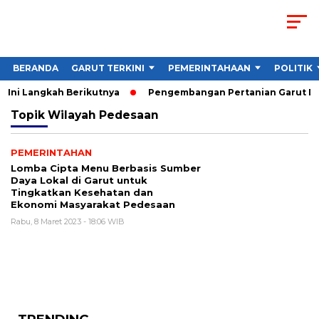
BERANDA
GARUT TERKINI
PEMERINTAHAAN
POLITIK
 Ini Langkah Berikutnya
Pengembangan Pertanian Garut Dido
Topik
Wilayah Pedesaan
PEMERINTAHAN
Lomba Cipta Menu Berbasis Sumber
Daya Lokal di Garut untuk
Tingkatkan Kesehatan dan
Ekonomi Masyarakat Pedesaan
Rabu, 8 Maret 2023 - 18:06 WIB