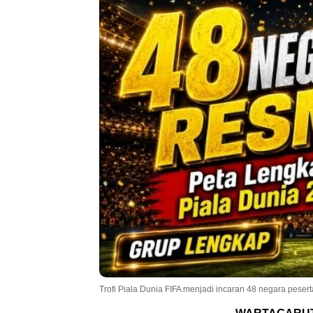
Trofi Piala Dunia FIFA menjadi incaran 48 negara peser