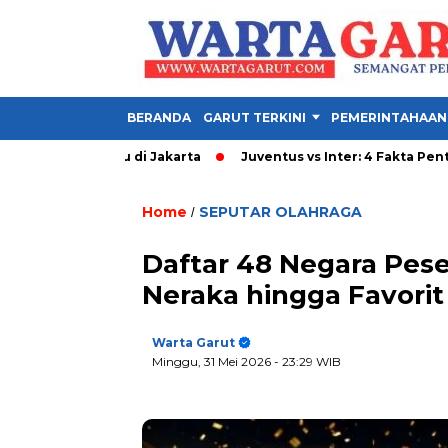
BERANDA
GARUT TERKINI
PEMERINTAHAAN
Pelatih Baru di Jakarta
Juventus vs Inter: 4 Fakta Penting S
Home
SEPUTAR OLAHRAGA
/
Daftar 48 Negara Pese
Neraka hingga Favori
Warta Garut
Minggu, 31 Mei 2026
- 23:29 WIB