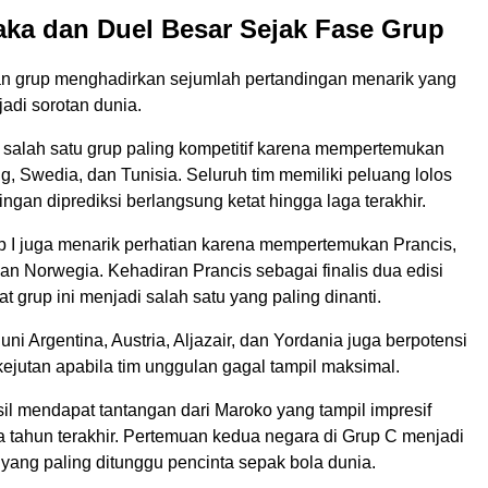
aka dan Duel Besar Sejak Fase Grup
n grup menghadirkan sejumlah pertandingan menarik yang
adi sorotan dunia.
 salah satu grup paling kompetitif karena mempertemukan
, Swedia, dan Tunisia. Seluruh tim memiliki peluang lolos
ngan diprediksi berlangsung ketat hingga laga terakhir.
 I juga menarik perhatian karena mempertemukan Prancis,
dan Norwegia. Kehadiran Prancis sebagai finalis dua edisi
t grup ini menjadi salah satu yang paling dinanti.
uni Argentina, Austria, Aljazair, dan Yordania juga berpotensi
ejutan apabila tim unggulan gagal tampil maksimal.
rasil mendapat tantangan dari Maroko yang tampil impresif
 tahun terakhir. Pertemuan kedua negara di Grup C menjadi
 yang paling ditunggu pencinta sepak bola dunia.