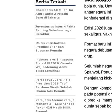
WARTAGARU
Berita Terkait
bola dunia. Unt
Chelsea vs AC Milan: Ini
antarnegara ini
Adu Taktik 2 Pelatih
Baru di Jakarta
konfederasi di 
Juventus vs Inter: 4 Fakta
Edisi 2026 juga
Penting Sebelum Laga
sekaligus, yakn
Berakhir
MU vs PSG: Jadwal,
Format baru in
Prediksi Skor dan
negara debutan,
Susunan Pemain
grup.
Indonesia vs Singapura
Piala AFF 2026, Garuda
Sejumlah negara
Wajib Menang demi
Tiket Semifinal
Spanyol, Portu
menjelang kick
Persebaya Juara Piala
Presiden 2026, Trofi
Perdana Diraih Setelah
Dengan komposis
Drama Adu Penalti
pada potensi gr
diprediksi mamp
Persija vs Arema: Persija
Menang 3-1, Lalu Kenapa
dunia sepak bo
Rekor H2H Masih Milik
Arema?