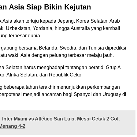
n Asia Siap Bikin Kejutan
k Asia akan tertuju kepada Jepang, Korea Selatan, Arab
rak, Uzbekistan, Yordania, hingga Australia yang kembali
ung terbesar dunia.
rgabung bersama Belanda, Swedia, dan Tunisia diprediksi
atu wakil Asia dengan peluang terbesar melaju jauh.
a Selatan harus menghadapi tantangan berat di Grup A
o, Afrika Selatan, dan Republik Ceko.
g beberapa tahun terakhir menunjukkan perkembangan
a berpotensi menjadi ancaman bagi Spanyol dan Uruguay di
Inter Miami vs Atlético San Luis: Messi Cetak 2 Gol,
 Menang 4-2