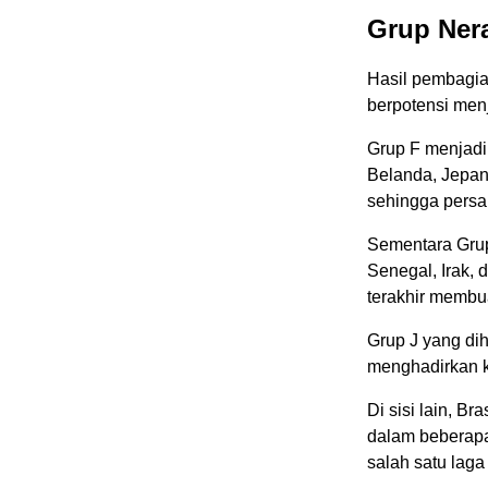
Grup Ner
Hasil pembagia
berpotensi menj
Grup F menjadi
Belanda, Jepang
sehingga persai
Sementara Grup
Senegal, Irak, 
terakhir membua
Grup J yang dih
menghadirkan k
Di sisi lain, B
dalam beberapa
salah satu laga