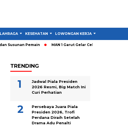
LAHRAGA
KESEHATAN
LOWONGAN KERJA
TIPS DAN TRIK
usunan Pemain
MAN 1 Garut Gelar Cek Kesehatan dan Donor Dar
TRENDING
Jadwal Piala Presiden
2026 Resmi, Big Match Ini
Curi Perhatian
Persebaya Juara Piala
Presiden 2026, Trofi
Perdana Diraih Setelah
Drama Adu Penalti