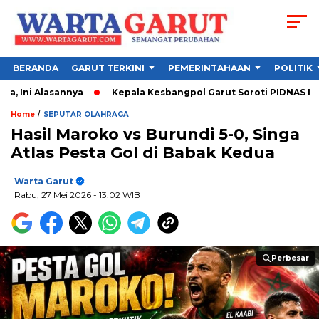
BERANDA
GARUT TERKINI
PEMERINTAHAAN
POLITIK
sannya
Kepala Kesbangpol Garut Soroti PIDNAS IMM, Kader Di
/
Home
SEPUTAR OLAHRAGA
Hasil Maroko vs Burundi 5-0, Singa
Atlas Pesta Gol di Babak Kedua
Warta Garut
Rabu, 27 Mei 2026
- 13:02 WIB
Perbesar
Perbesar