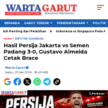
BERANDA
GARUT TERKINI
PEMERINTAHAAN
POLITIK
ting dari Pelatihan
Indonesia vs Singapura Piala AFF 2026,
/
Home
SEPUTAR OLAHRAGA
Hasil Persija Jakarta vs Semen
Padang 3-0, Gustavo Almeida
Cetak Brace
Warta Garut
Sabtu, 23 Mei 2026
- 18:45 WIB
Perbesar
Perbesar