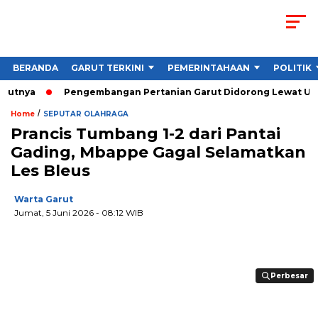
BERANDA
GARUT TERKINI
PEMERINTAHAAN
POLITIK
ya
Pengembangan Pertanian Garut Didorong Lewat Uji Coba 
/
Home
SEPUTAR OLAHRAGA
Prancis Tumbang 1-2 dari Pantai
Gading, Mbappe Gagal Selamatkan
Les Bleus
Warta Garut
Jumat, 5 Juni 2026
- 08:12 WIB
Perbesar
Perbesar