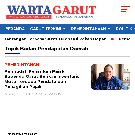
BERANDA
GARUT TERKINI
PEMERINTAHAAN
POLITIK
6, Tantangan Terbesar Justru Menanti Pekan Depan
Persebaya
Topik
Badan Pendapatan Daerah
PEMERINTAHAN
Permudah Penarikan Pajak,
Bapenda Garut Berikan Inventaris
Motor kepada Pendata dan
Penagihan Pajak
Selasa, 14 Februari 2023 - 22:20 WIB