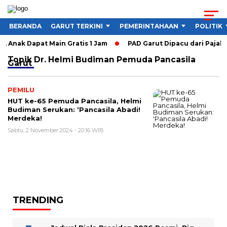
BERANDA
GARUT TERKINI
PEMERINTAHAAN
POLITIK
, Anak Dapat Main Gratis 1 Jam
PAD Garut Dipacu dari Pajak 
Topik
Dr. Helmi Budiman Pemuda Pancasila
Garut
PEMILU
HUT ke-65 Pemuda Pancasila, Helmi
Budiman Serukan: ‘Pancasila Abadi!
Merdeka!
Sabtu, 2 November 2024 - 20:16 WIB
TRENDING