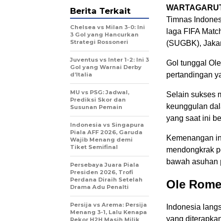
WARTAGARU
Berita Terkait
Timnas Indonesi
Chelsea vs Milan 3-0: Ini
laga FIFA Matc
3 Gol yang Hancurkan
Strategi Rossoneri
(SUGBK), Jakar
Juventus vs Inter 1-2: Ini 3
Gol tunggal Ol
Gol yang Warnai Derby
pertandingan ya
d’Italia
MU vs PSG: Jadwal,
Selain sukses
Prediksi Skor dan
keunggulan dal
Susunan Pemain
yang saat ini b
Indonesia vs Singapura
Piala AFF 2026, Garuda
Kemenangan ini
Wajib Menang demi
Tiket Semifinal
mendongkrak pos
bawah asuhan 
Persebaya Juara Piala
Presiden 2026, Trofi
Perdana Diraih Setelah
Ole Rome
Drama Adu Penalti
Persija vs Arema: Persija
Indonesia langs
Menang 3-1, Lalu Kenapa
yang diterapka
Rekor H2H Masih Milik