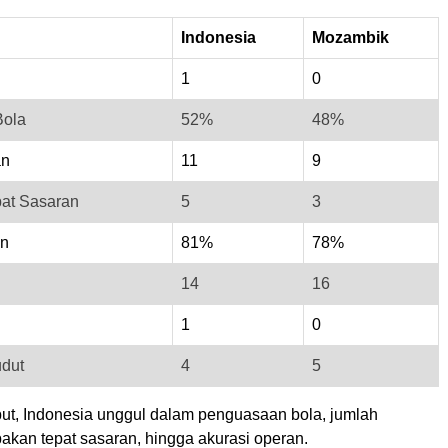
Indonesia
Mozambik
1
0
Bola
52%
48%
an
11
9
at Sasaran
5
3
an
81%
78%
14
16
1
0
dut
4
5
ebut, Indonesia unggul dalam penguasaan bola, jumlah
akan tepat sasaran, hingga akurasi operan.