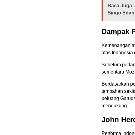
Baca Juga :
Singo Edan
Dampak Po
Kemenangan ata
atas Indonesia 
Sebelum pertan
sementara Moza
Berdasarkan pe
tambahan sekit
peluang Garuda 
mendukung.
John Herd
Performa Indon