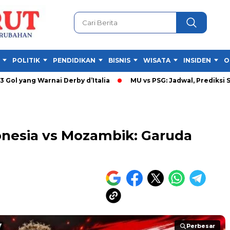
POLITIK
PENDIDIKAN
BISNIS
WISATA
INSIDEN
O
ang Warnai Derby d’Italia
MU vs PSG: Jadwal, Prediksi Skor da
onesia vs Mozambik: Garuda
Perbesar
Perbesar