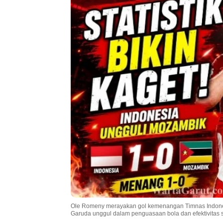
Ole Romeny merayakan gol kemenangan Timnas Indones
Garuda unggul dalam penguasaan bola dan efektivitas 