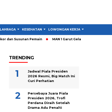
LAHRAGA
KESEHATAN
LOWONGAN KERJA
TIPS DAN TRIK
n Susunan Pemain
MAN 1 Garut Gelar Cek Kesehatan dan Donor 
TRENDING
Jadwal Piala Presiden
2026 Resmi, Big Match Ini
Curi Perhatian
Persebaya Juara Piala
Presiden 2026, Trofi
Perdana Diraih Setelah
Drama Adu Penalti