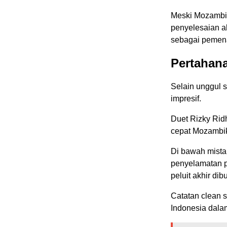
Meski Mozambik
penyelesaian a
sebagai pemen
Pertahan
Selain unggul s
impresif.
Duet Rizky Ri
cepat Mozambik
Di bawah mista
penyelamatan p
peluit akhir dib
Catatan clean 
Indonesia dala