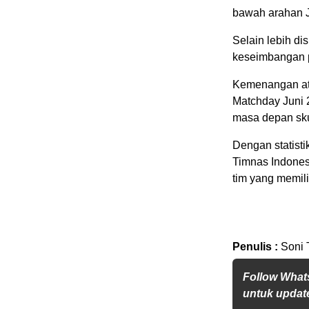
bawah arahan 
Selain lebih d
keseimbangan 
Kemenangan ata
Matchday Juni 
masa depan sk
Dengan statisti
Timnas Indone
tim yang memilik
Penulis :
Soni 
Follow What
untuk update