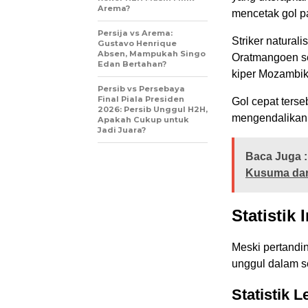
Arema?
mencetak gol p
Persija vs Arema:
Striker natura
Gustavo Henrique
Absen, Mampukah Singo
Oratmangoen se
Edan Bertahan?
kiper Mozambik
Persib vs Persebaya
Final Piala Presiden
Gol cepat terse
2026: Persib Unggul H2H,
mengendalikan 
Apakah Cukup untuk
Jadi Juara?
Baca Juga :
Kusuma dari
Statistik
Meski pertandi
unggul dalam se
Statistik 