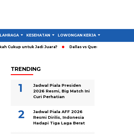
LAHRAGA
KESEHATAN
LOWONGAN KERJA
TIPS DAN TRIK
h Cukup untuk Jadi Juara?
Dallas vs Querétaro: Gol Santiago 
TRENDING
Jadwal Piala Presiden
2026 Resmi, Big Match Ini
Curi Perhatian
Jadwal Piala AFF 2026
Resmi Dirilis, Indonesia
Hadapi Tiga Laga Berat