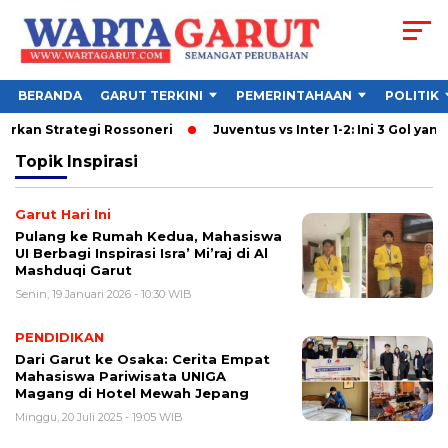
BERANDA
GARUT TERKINI
PEMERINTAHAAN
POLITIK
urkan Strategi Rossoneri
Juventus vs Inter 1-2: Ini 3 Gol yang 
Topik
Inspirasi
Garut Hari Ini
Pulang ke Rumah Kedua, Mahasiswa
UI Berbagi Inspirasi Isra’ Mi’raj di Al
Mashduqi Garut
Senin, 19 Januari 2026 - 10:30 WIB
PENDIDIKAN
Dari Garut ke Osaka: Cerita Empat
Mahasiswa Pariwisata UNIGA
Magang di Hotel Mewah Jepang
Minggu, 20 Juli 2025 - 19:05 WIB