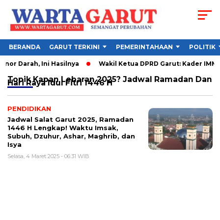
BERANDA
GARUT TERKINI
PEMERINTAHAAN
POLITIK
or Darah, Ini Hasilnya
Wakil Ketua DPRD Garut: Kader IMM Ha
Topik
Kapan Lebaran 2025? Jadwal Ramadan Dan
Hari Raya Idul Fitri 1446 H
PENDIDIKAN
Jadwal Salat Garut 2025, Ramadan
1446 H Lengkap! Waktu Imsak,
Subuh, Dzuhur, Ashar, Maghrib, dan
Isya
Selasa, 4 Maret 2025 - 06:31 WIB