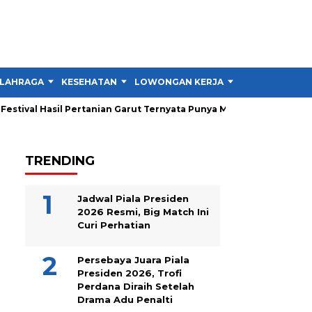
LAHRAGA
KESEHATAN
LOWONGAN KERJA
TIPS DAN TRIK
stival Hasil Pertanian Garut Ternyata Punya Misi Besar untuk Petan
TRENDING
Jadwal Piala Presiden
2026 Resmi, Big Match Ini
Curi Perhatian
Persebaya Juara Piala
Presiden 2026, Trofi
Perdana Diraih Setelah
Drama Adu Penalti