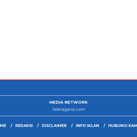
MEDIA NETWORK
Wartagarut.com
ME
REDAKSI
DISCLAIMER
INFO IKLAN
HUBUNGI KAM