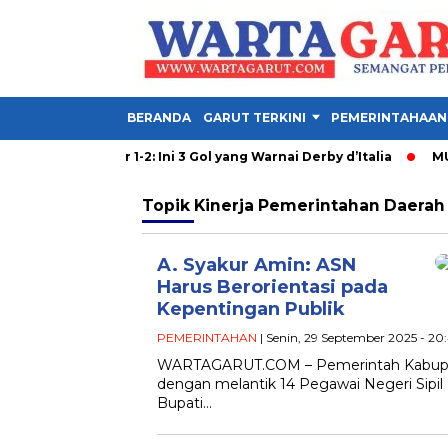
BERANDA
GARUT TERKINI
PEMERINTAHAAN
uventus vs Inter 1-2: Ini 3 Gol yang Warnai Derby d’Italia
MU vs
Topik
Kinerja Pemerintahan Daerah
A. Syakur Amin: ASN
Harus Berorientasi pada
Kepentingan Publik
PEMERINTAHAN
| Senin, 29 September 2025 - 20
WARTAGARUT.COM – Pemerintah Kabupate
dengan melantik 14 Pegawai Negeri Sipil 
Bupati…