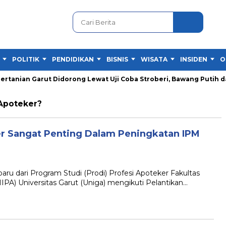
POLITIK
PENDIDIKAN
BISNIS
WISATA
INSIDEN
O
ian Garut Didorong Lewat Uji Coba Stroberi, Bawang Putih dan
Apoteker?
er Sangat Penting Dalam Peningkatan IPM
u dari Program Studi (Prodi) Profesi Apoteker Fakultas
A) Universitas Garut (Uniga) mengikuti Pelantikan…