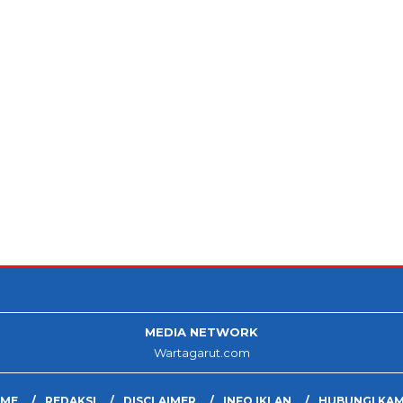
MEDIA NETWORK
Wartagarut.com
ME
REDAKSI
DISCLAIMER
INFO IKLAN
HUBUNGI KAM