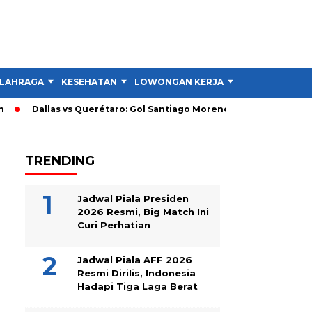
LAHRAGA
KESEHATAN
LOWONGAN KERJA
TIPS DAN TRIK
Dallas vs Querétaro: Gol Santiago Moreno Bawa Dallas Unggul 
TRENDING
Jadwal Piala Presiden
2026 Resmi, Big Match Ini
Curi Perhatian
Jadwal Piala AFF 2026
Resmi Dirilis, Indonesia
Hadapi Tiga Laga Berat