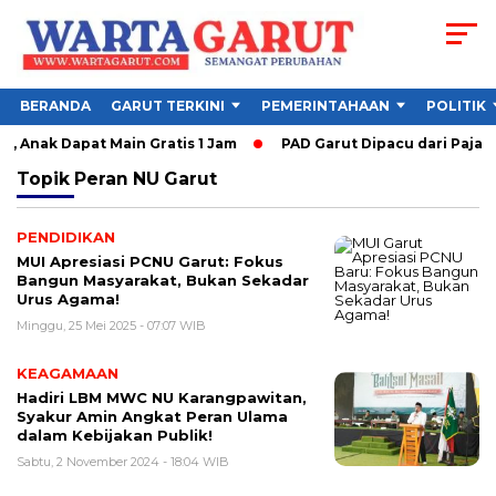
BERANDA
GARUT TERKINI
PEMERINTAHAAN
POLITIK
, Anak Dapat Main Gratis 1 Jam
PAD Garut Dipacu dari Pajak 
Topik
Peran NU Garut
PENDIDIKAN
MUI Apresiasi PCNU Garut: Fokus
Bangun Masyarakat, Bukan Sekadar
Urus Agama!
Minggu, 25 Mei 2025 - 07:07 WIB
KEAGAMAAN
Hadiri LBM MWC NU Karangpawitan,
Syakur Amin Angkat Peran Ulama
dalam Kebijakan Publik!
Sabtu, 2 November 2024 - 18:04 WIB