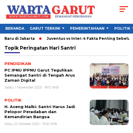
BERANDA
GARUT TERKINI
PEMERINTAHAAN
POLITIK
 Baru di Jakarta
Juventus vs Inter: 4 Fakta Penting Sebelum 
Topik
Peringatan Hari Santri
PENDIDIKAN
PC IPNU IPPNU Garut Teguhkan
Semangat Santri di Tengah Arus
Zaman Digital
Sabtu, 1 November 2025 - 18:12 WIB
POLITIK
H. Aceng Malki: Santri Harus Jadi
Pelopor Peradaban dan
Kemandirian Bangsa
Rabu, 22 Oktober 2025 - 15:02 WIB