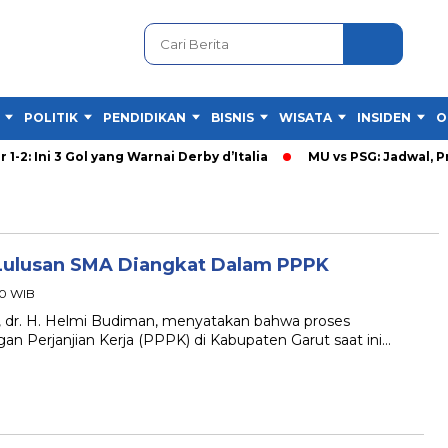
POLITIK
PENDIDIKAN
BISNIS
WISATA
INSIDEN
O
2: Ini 3 Gol yang Warnai Derby d’Italia
MU vs PSG: Jadwal, Pre
 Lulusan SMA Diangkat Dalam PPPK
00 WIB
dr. H. Helmi Budiman, menyatakan bahwa proses
 Perjanjian Kerja (PPPK) di Kabupaten Garut saat ini…