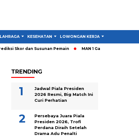
LAHRAGA
KESEHATAN
LOWONGAN KERJA
TIPS DAN TRIK
diksi Skor dan Susunan Pemain
MAN 1 Garut Gelar Cek Kesehat
TRENDING
Jadwal Piala Presiden
2026 Resmi, Big Match Ini
Curi Perhatian
Persebaya Juara Piala
Presiden 2026, Trofi
Perdana Diraih Setelah
Drama Adu Penalti