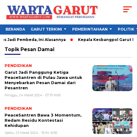
BERANDA
GARUT TERKINI
PEMERINTAHAAN
POLITIK
s Jadi Pembeda, Ini Alasannya
Kepala Kesbangpol Garut Soro
Topik
Pesan Damai
PENDIDIKAN
Garut Jadi Panggung Ketiga
PeaceSantren di Pulau Jawa untuk
Menyebarkan Pesan Damai dari
Pesantren
Minggu, 24 Maret 2024 - 07:19 WIB
PENDIDIKAN
PeaceSantren Bawa 3 Momentum,
Redam Residu Kontestasi
Kehidupan
Sabtu, 23 Maret 2024 - 19:34 WIB