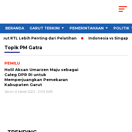
BERANDA
GARUT TERKINI
PEMERINTAHAAN
POLITIK
ut RTL Lebih Penting dari Pelatihan
Indonesia vs Singapura
Topik
PM Gatra
PEMILU
Holil Aksan Umarzen Maju sebagai
Caleg DPR RI untuk
Memperjuangkan Pemekaran
Kabupaten Garut
Senin, 6 Maret 2023 - 21:03 WIB