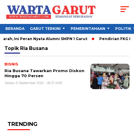
BERANDA
GARUT TERKINI
PEMERINTAHAAN
POLITIK
rah, Ini Peran Nyata Alumni SMPN 1 Garut
Pendirian FKG IKK
Topik
Ria Busana
BISNIS
Ria Busana Tawarkan Promo Diskon
Hingga 70 Persen
Selasa, 6 September 2022 - 06:31 WIB
TRENDING