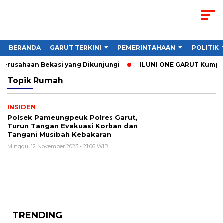
BERANDA
GARUT TERKINI
PEMERINTAHAAN
POLITIK
 Perusahaan Bekasi yang Dikunjungi
ILUNI ONE GARUT Kumpulka
Topik
Rumah
INSIDEN
Polsek Pameungpeuk Polres Garut,
Turun Tangan Evakuasi Korban dan
Tangani Musibah Kebakaran
Minggu, 12 November 2023 - 21:06 WIB
TRENDING