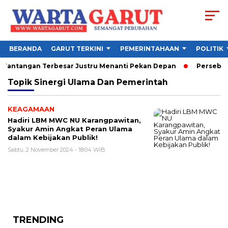
BERANDA
GARUT TERKINI
PEMERINTAHAAN
POLITIK
6, Tantangan Terbesar Justru Menanti Pekan Depan
Persebaya
Topik
Sinergi Ulama Dan Pemerintah
KEAGAMAAN
Hadiri LBM MWC NU Karangpawitan,
Syakur Amin Angkat Peran Ulama
dalam Kebijakan Publik!
Sabtu, 2 November 2024 - 18:04 WIB
TRENDING