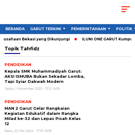
BERANDA
GARUT TERKINI
PEMERINTAHAAN
POLITIK
Perusahaan Bekasi yang Dikunjungi
ILUNI ONE GARUT Kumpulkan
Topik
Tahfidz
PENDIDIKAN
Kepala SMK Muhammadiyah Garut:
AKSI ISMUBA Bukan Sekadar Lomba,
Tapi Syiar Dakwah Modern
Sabtu, 1 November 2025 - 13:12 WIB
PENDIDIKAN
MAN 2 Garut Gelar Rangkaian
Kegiatan Edukatif dalam Rangka
Milad ke-32 dan Lepas Pisah Kelas
12
Rabu, 22 Mei 2024 - 17:07 WIB